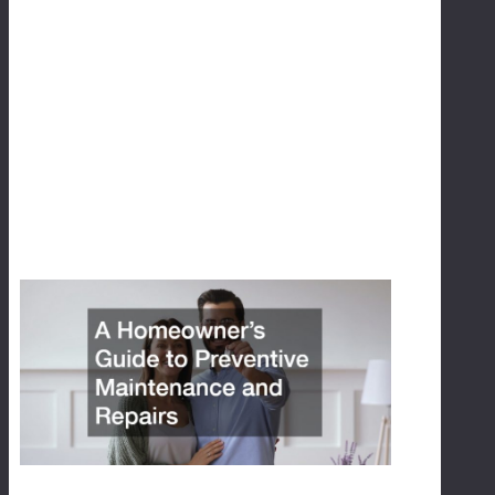
rs
to
b
uil
d
M
O
RE
»
A
H
O
M
E