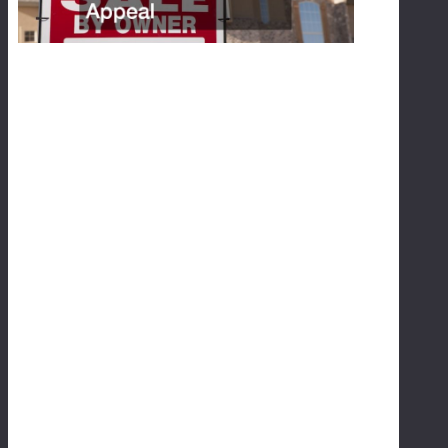
E
N
TI
A
L
H
O
M
E
I
M
P